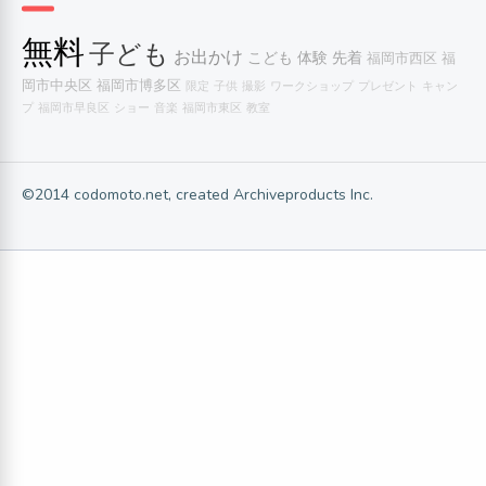
無料
子ども
お出かけ
こども
体験
先着
福岡市西区
福
岡市中央区
福岡市博多区
限定
子供
撮影
ワークショップ
プレゼント
キャン
プ
福岡市早良区
ショー
音楽
福岡市東区
教室
©2014 codomoto.net, created Archiveproducts Inc.