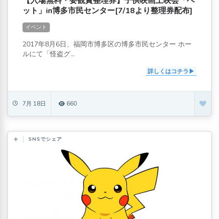
【入場無料・要観賞整理券】子供映画上映会「ペ
ット」in博多市民センター[7/18より整理券配布]
イベント
2017年8月6日、福岡市博多区の博多市民センター ホー
ルにて「怪盗グ...
詳しくはコチラ
7月 18日
660
SNSでシェア