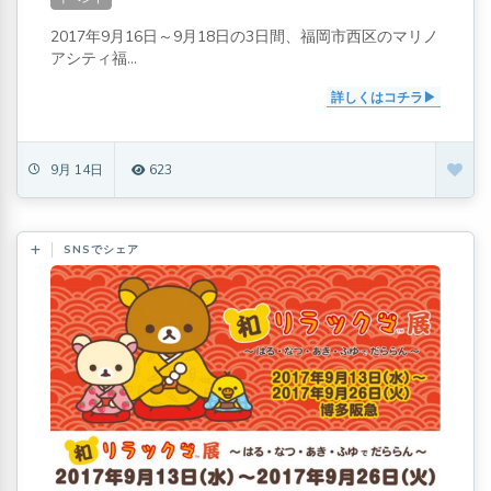
マリノア)
2017年9月16日～9月18日の3日間、福岡市西区のマリノ
アシティ福...
詳しくはコチラ
9月 14日
623
SNSでシェア