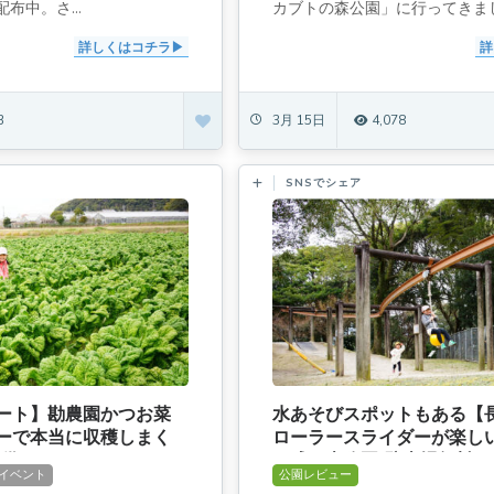
布中。さ...
カブトの森公園」に行ってきまし.
詳しくはコチラ
詳
3
3月 15日
4,078
SNSでシェア
ート】勘農園かつお菜
水あそびスポットもある【
ーで本当に収穫しまく
ローラースライダーが楽し
供が]
平成の森公園[駐車場無料]
イベント
公園レビュー