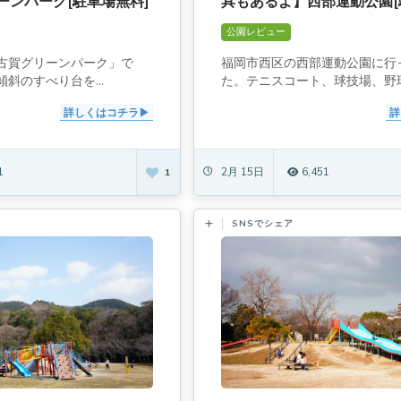
ーンパーク[駐車場無料]
具もあるよ】西部運動公園[
公園レビュー
古賀グリーンパーク」で
福岡市西区の西部運動公園に行
斜のすべり台を...
た。テニスコート、球技場、野球場
詳しくはコチラ
詳
1
2月 15日
6,451
1
SNSでシェア