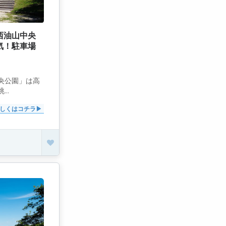
西油山中央
気！駐車場
央公園」は高
..
しくはコチラ