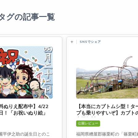
タグの記事一覧
SNSでシェア
ぬりえ配布中】4/22
【本当にカブトムシ型！タ
日！「お祝いぬり絵」
プも乗りやすいぞ】カブトの
ンペーン終了]
車場無料]
公園レビュー
の嘴平伊之助の誕生日とのこ
福岡県糟屋郡篠栗町の「篠栗町