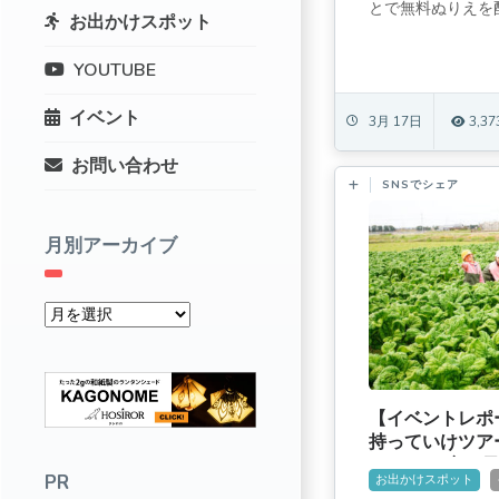
とで無料ぬりえを配
お出かけスポット
YOUTUBE
イベント
3月 17日
3,37
お問い合わせ
SNSでシェア
月別アーカイブ
【イベントレポ
持っていけツア
りました[主に子
PR
お出かけスポット