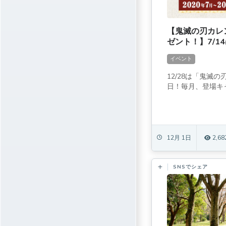
【鬼滅の刃カレ
ゼント！】7/1
イベント
12/28は「鬼滅
日！毎月、登場キャ
12月 1日
2,68
SNSでシェア