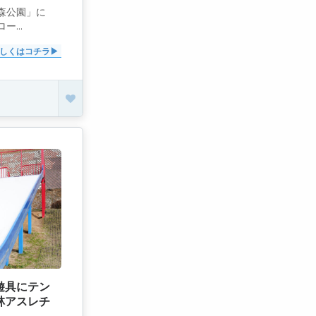
森公園」に
...
しくはコチラ
遊具にテン
林アスレチ