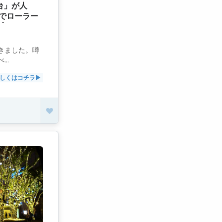
台」が人
でローラー
も]
きました。噂
..
しくはコチラ