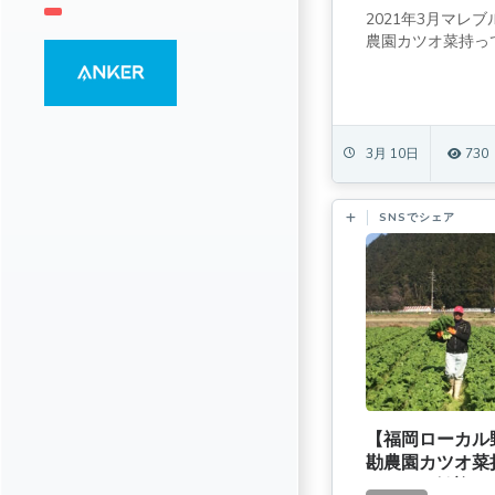
2021年3月マレ
農園カツオ菜持って
3月 10日
730
SNSでシェア
【福岡ローカル
勘農園カツオ菜
もさんも歓迎！