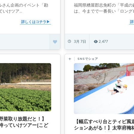
ブルさん企画のイベント「勘
福岡県糟屋郡志免町の「平成の
いけツア...
は、今までで一番長い「ロングロー
詳しくはコチラ
詳
3月 7日
2,477
SNSでシェア
野菜取り放題だと！】
【幅広すべり台とティピ風
持っていけツアー[こど
ションあがる！】太宰府梅
]