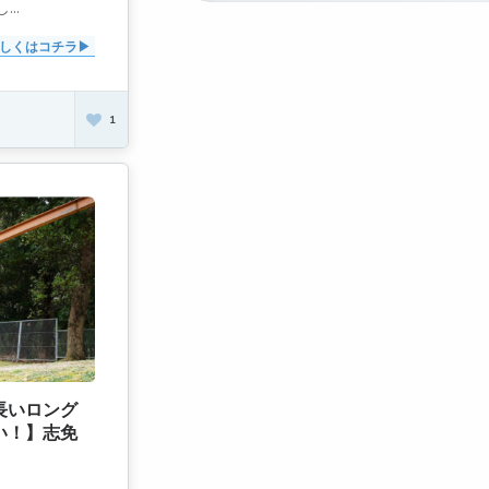
..
しくはコチラ
1
長いロング
い！】志免