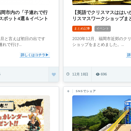
】福岡市内の「子連れで行
【英語でクリスマスははい
スポット4選＆イベント
リスマスワークショップま
まとめ記事
イベント
、元旦と言えば初日の出です
2020年12月、福岡市近郊のク
れで行け...
ショップをまとめました。...
詳しくはコチラ
詳
6
12月 18日
696
SNSでシェア