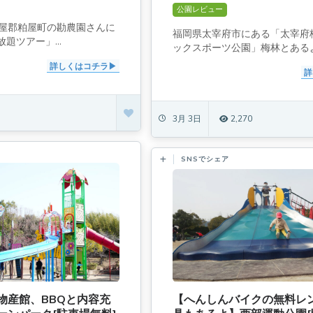
ックスポーツ公園
公園レビュー
糟屋郡粕屋町の勘農園さんに
福岡県太宰府市にある「太宰府
題ツアー」...
ックスポーツ公園」梅林とあるよ.
詳しくはコチラ
詳
3月 3日
2,270
SNSでシェア
物産館、BBQと内容充
【へんしんバイクの無料レ