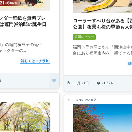
ンダー壁紙を無料プレ
ローラーすべり台がある【
4は竈門炭治郎の誕生日
公園】夜景も桜の季節も人
がある公園
公園レビュー
の刃」の竈門禰豆子の誕生
福岡市早良区にある「西油山中
ラクターの...
台にあり福岡市内を一望できる眺.
詳しくはコチラ
詳
2
11月 21日
21,574
SNSでシェア