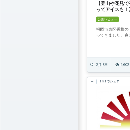
【登山や花見で
ってアイスも！
車場無料]
公園レビュー
福岡市東区香椎の
ってきました。春は
2月 8日
4,602
SNSでシェア