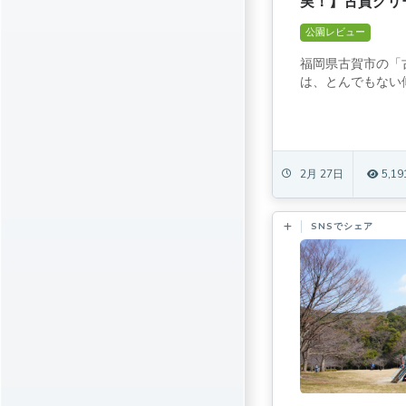
実！】古賀グリ
公園レビュー
福岡県古賀市の「
は、とんでもない傾
2月 27日
5,19
SNSでシェア