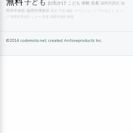
無料
子ども
お出かけ
こども
体験
先着
福岡市西区
福
岡市中央区
福岡市博多区
限定
子供
撮影
ワークショップ
プレゼント
キャン
プ
福岡市早良区
ショー
音楽
福岡市東区
教室
©2014 codomoto.net, created Archiveproducts Inc.