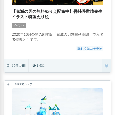
【鬼滅の刃の無料ぬりえ配布中】吾峠呼世晴先生
イラスト特製ぬり絵
イベント
2020年10月公開の劇場版「鬼滅の刃無限列車編」で入場
者特典としてプ...
詳しくはコチラ
10月 14日
1,631
SNSでシェア