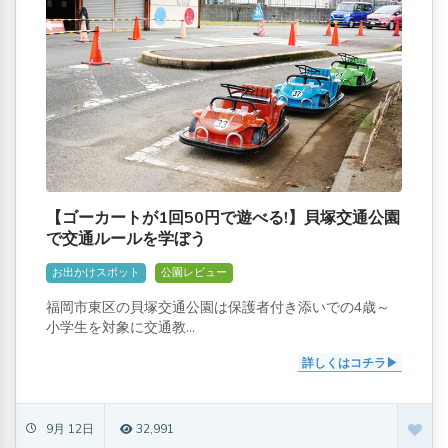
【ゴーカートが1回50円で遊べる!】貝塚交通公園
で交通ルールを学ぼう
お出かけスポット
公園レビュー
福岡市東区の貝塚交通公園は保護者付き添いでの4歳～
小学生を対象に交通教...
詳しくはコチラ
9月 12日
32,991