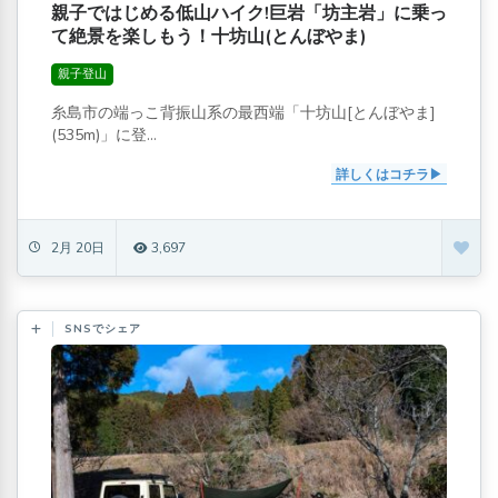
親子ではじめる低山ハイク!巨岩「坊主岩」に乗っ
て絶景を楽しもう！十坊山(とんぼやま)
親子登山
糸島市の端っこ背振山系の最西端「十坊山[とんぼやま]
(535m)」に登...
詳しくはコチラ
2月 20日
3,697
SNSでシェア