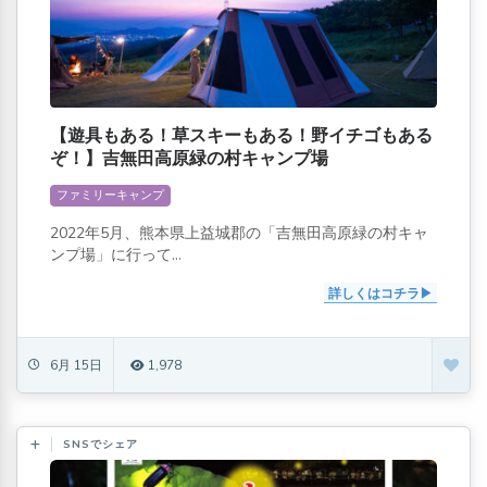
【遊具もある！草スキーもある！野イチゴもある
ぞ！】吉無田高原緑の村キャンプ場
ファミリーキャンプ
2022年5月、熊本県上益城郡の「吉無田高原緑の村キャ
ンプ場」に行って...
詳しくはコチラ
6月 15日
1,978
SNSでシェア