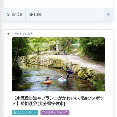
9月 2日
3,393
SNSでシェア
【水流遊歩道やブランコがかわいい川遊びスポッ
ト】岳切渓谷[大分県宇佐市]
お出かけスポット
ファミリーキャンプ