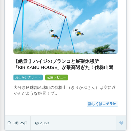
【絶景!】ハイジのブランコと展望休憩所
「KIRIKABU HOUSE」が最高過ぎた！伐株山園
地[きりかぶさんえんち]
お出かけスポット
公園レビュー
大分県玖珠郡玖珠町の伐株山（きりかぶさん）は空に浮
かんだような絶景！ブ...
詳しくはコチラ
9月 25日
2,359