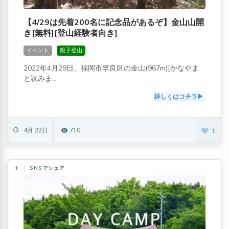
【4/29は先着200名に記念品があるぞ】金山山開
き[無料][登山経験者向き]
イベント
親子登山
2022年4月29日、福岡市早良区の金山(967m)[かなやま
と読みま...
詳しくはコチラ
4月 22日
710
1
SNSでシェア