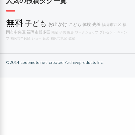
人気の投稿タグ一覧
無料
子ども
お出かけ
こども
体験
先着
福岡市西区
福
岡市中央区
福岡市博多区
限定
子供
撮影
ワークショップ
プレゼント
キャン
プ
福岡市早良区
ショー
音楽
福岡市東区
教室
©2014 codomoto.net, created Archiveproducts Inc.