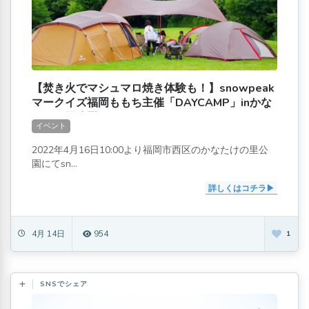
【焚き火でマシュマロ焼き体験も！】snowpeak
マークイズ福岡ももち主催「DAYCAMP」inかな
たけの里公園
イベント
2022年4月16日10:00より福岡市西区のかなたけの里公
園にてsn...
詳しくはコチラ
4月 14日
954
1
SNSでシェア