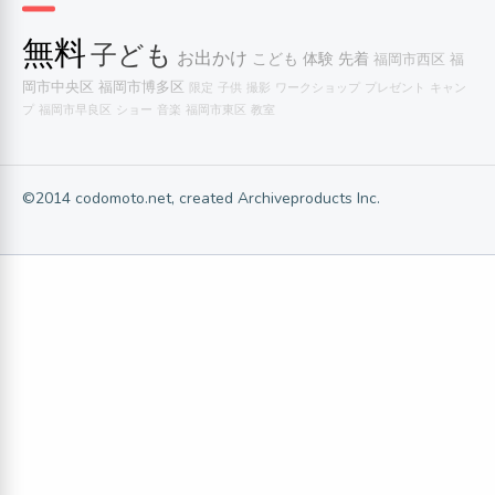
無料
子ども
お出かけ
こども
体験
先着
福岡市西区
福
岡市中央区
福岡市博多区
限定
子供
撮影
ワークショップ
プレゼント
キャン
プ
福岡市早良区
ショー
音楽
福岡市東区
教室
©2014 codomoto.net, created Archiveproducts Inc.