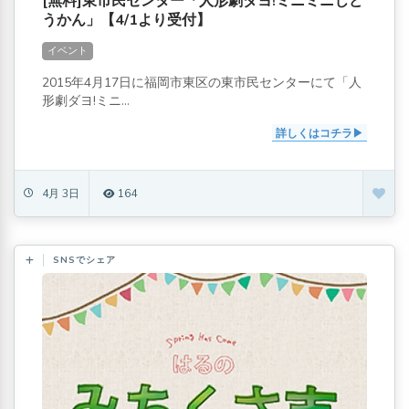
[無料]東市民センター「人形劇ダヨ!ミニミニじど
うかん」【4/1より受付】
イベント
2015年4月17日に福岡市東区の東市民センターにて「人
形劇ダヨ!ミニ...
詳しくはコチラ
4月 3日
164
SNSでシェア