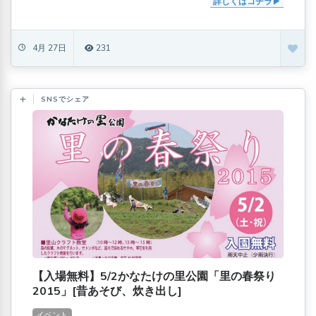
詳しくはコチラ
4月 27日
231
SNSでシェア
【入場無料】5/2かなたけの里公園「里の春祭り
2015」[昔あそび、炊き出し]
イベント