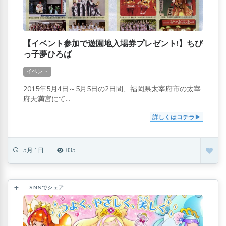
【イベント参加で遊園地入場券プレゼント!】ちび
っ子夢ひろば
イベント
2015年5月4日～5月5日の2日間、福岡県太宰府市の太宰
府天満宮にて...
詳しくはコチラ
5月 1日
835
SNSでシェア