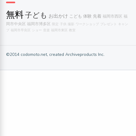
無料
子ども
お出かけ
こども
体験
先着
福岡市西区
福
岡市中央区
福岡市博多区
限定
子供
撮影
ワークショップ
プレゼント
キャン
プ
福岡市早良区
ショー
音楽
福岡市東区
教室
©2014 codomoto.net, created Archiveproducts Inc.