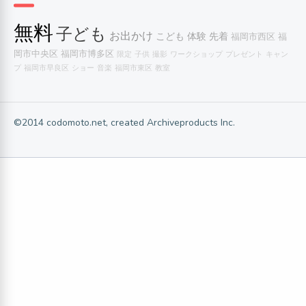
無料
子ども
お出かけ
こども
体験
先着
福岡市西区
福
岡市中央区
福岡市博多区
限定
子供
撮影
ワークショップ
プレゼント
キャン
プ
福岡市早良区
ショー
音楽
福岡市東区
教室
©2014 codomoto.net, created Archiveproducts Inc.