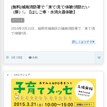
[無料]城南消防署で「来て!見て!体験!消防たい
（隊）!」【はしご車・水消火器体験】
イベント
2015年3月21日、福岡市城南区の城南消防署で「来て!見
て!体験!消...
詳しくはコチラ
3月 19日
646
SNSでシェア