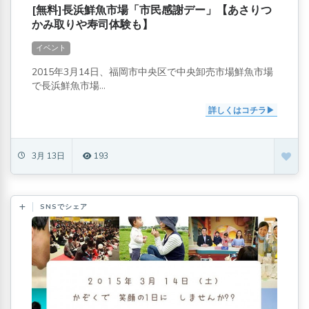
[無料]長浜鮮魚市場「市民感謝デー」【あさりつ
かみ取りや寿司体験も】
イベント
2015年3月14日、福岡市中央区で中央卸売市場鮮魚市場
で長浜鮮魚市場...
詳しくはコチラ
3月 13日
193
SNSでシェア