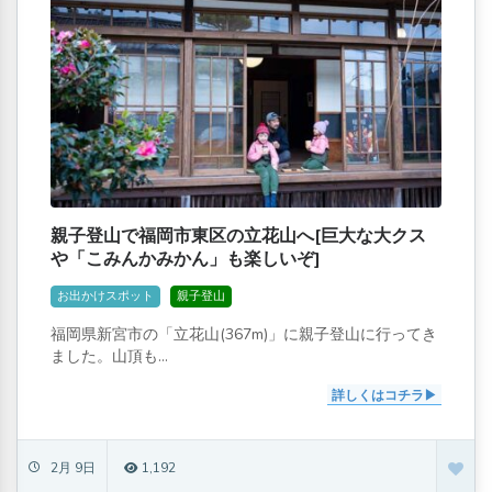
親子登山で福岡市東区の立花山へ[巨大な大クス
や「こみんかみかん」も楽しいぞ]
お出かけスポット
親子登山
福岡県新宮市の「立花山(367m)」に親子登山に行ってき
ました。山頂も...
詳しくはコチラ
2月 9日
1,192