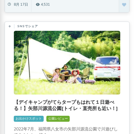
8月 17日
4,531
SNSでシェア
【デイキャンプがてらタープもはれて１日遊べ
る！】矢部川源流公園[トイレ・直売所も近い！]
お出かけスポット
公園レビュー
2022年7月、福岡県八女市の矢部川源流公園で川遊びし