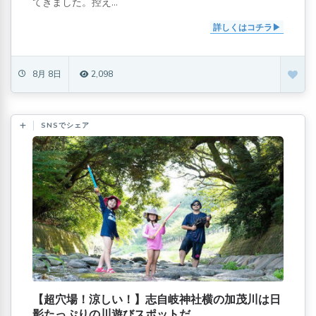
てきました。控え...
詳しくはコチラ
8月 8日
2,098
SNSでシェア
【超穴場！涼しい！】志自岐神社横の加茂川は日
影たっぷりの川遊びスポットだ