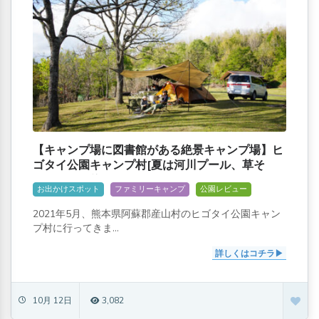
【キャンプ場に図書館がある絶景キャンプ場】ヒ
ゴタイ公園キャンプ村[夏は河川プール、草そ
り、ヤマメ釣りも]
お出かけスポット
ファミリーキャンプ
公園レビュー
2021年5月、熊本県阿蘇郡産山村のヒゴタイ公園キャン
プ村に行ってきま...
詳しくはコチラ
10月 12日
3,082