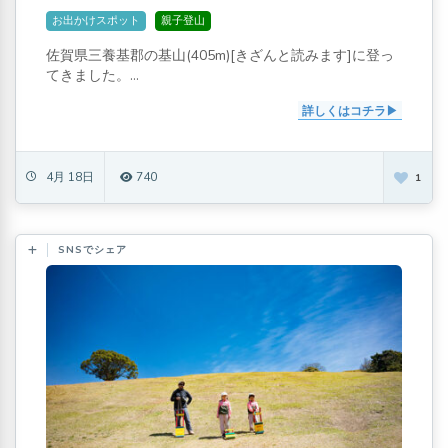
お出かけスポット
親子登山
佐賀県三養基郡の基山(405m)[きざんと読みます]に登っ
てきました。...
詳しくはコチラ
4月 18日
740
1
SNSでシェア