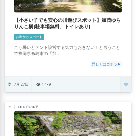
【小さい子でも安心の川遊びスポット】加茂ゆら
りんこ橋[駐車場無料、トイレあり]
お出かけスポット
こう暑いとテント設営する気力もおきない！と言うこと
で福岡県糸島市の「加...
詳しくはコチラ
7月 27日
4,479
SNSでシェア