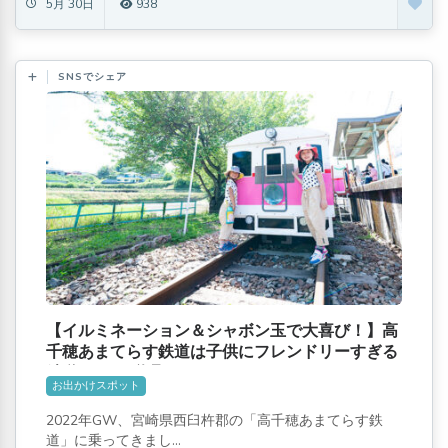
5月 30日
938
SNSでシェア
【イルミネーション＆シャボン玉で大喜び！】高
千穂あまてらす鉄道は子供にフレンドリーすぎる
鉄道でした[遊具もあるよ]
お出かけスポット
2022年GW、宮崎県西臼杵郡の「高千穂あまてらす鉄
道」に乗ってきまし...