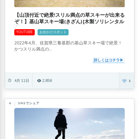
【山頂付近で絶景!スリル満点の草スキーが出来る
ぞ！】基山草スキー場(きざん)[木製ソリレンタル
必須!]
YOUTUBE
お出かけスポット
2022年4月、佐賀県三養基郡の基山草スキー場で絶景！
かつスリル満点の...
詳しくはコチラ
4月 11日
2,858
1
SNSでシェア