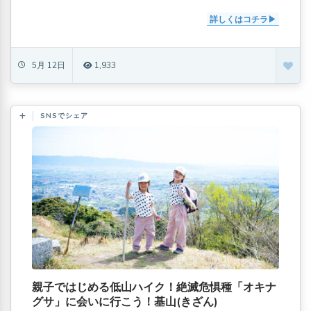
詳しくはコチラ
5月 12日
1,933
SNSでシェア
親子ではじめる低山ハイク！絶滅危惧種「オキナ
グサ」に会いに行こう！基山(きざん)