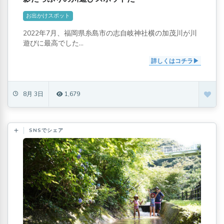
お出かけスポット
2022年7月、福岡県糸島市の志自岐神社横の加茂川が川
遊びに最高でした...
詳しくはコチラ
8月 3日
1,679
SNSでシェア