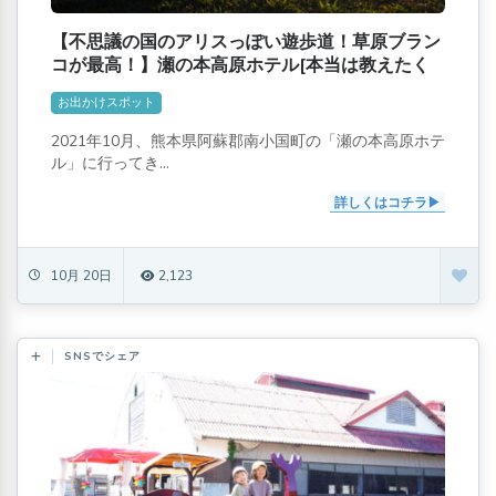
【不思議の国のアリスっぽい遊歩道！草原ブラン
コが最高！】瀬の本高原ホテル[本当は教えたく
ない。。。]
お出かけスポット
2021年10月、熊本県阿蘇郡南小国町の「瀬の本高原ホテ
ル」に行ってき...
詳しくはコチラ
10月 20日
2,123
SNSでシェア