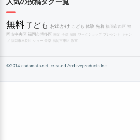
人気の投稿タグ一覧
無料
子ども
お出かけ
こども
体験
先着
福岡市西区
福
岡市中央区
福岡市博多区
限定
子供
撮影
ワークショップ
プレゼント
キャン
プ
福岡市早良区
ショー
音楽
福岡市東区
教室
©2014 codomoto.net, created Archiveproducts Inc.