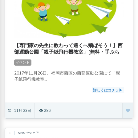
【専門家の先生に教わって遠くへ飛ばそう！】西
部運動公園「親子紙飛行機教室」[無料・手ぶら
でOK]
イベント
2017年11月26日、福岡市西区の西部運動公園にて「親
子紙飛行機教室...
詳しくはコチラ
11月 23日
286
SNSでシェア