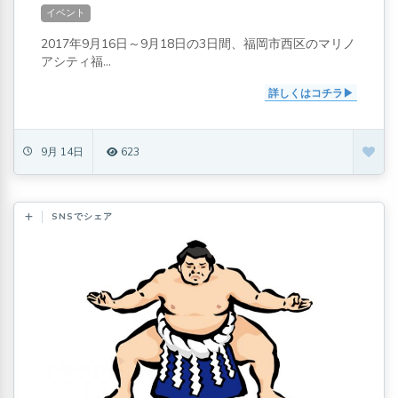
OUTDOORPARK MARINOA(アウトドアパーク
イベント
マリノア)
2017年9月16日～9月18日の3日間、福岡市西区のマリノ
アシティ福...
詳しくはコチラ
9月 14日
623
SNSでシェア