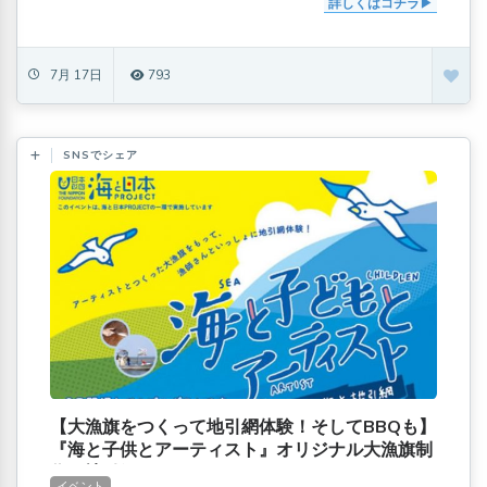
詳しくはコチラ
7月 17日
793
SNSでシェア
【大漁旗をつくって地引網体験！そしてBBQも】
『海と子供とアーティスト』オリジナル大漁旗制
作と地引網
イベント