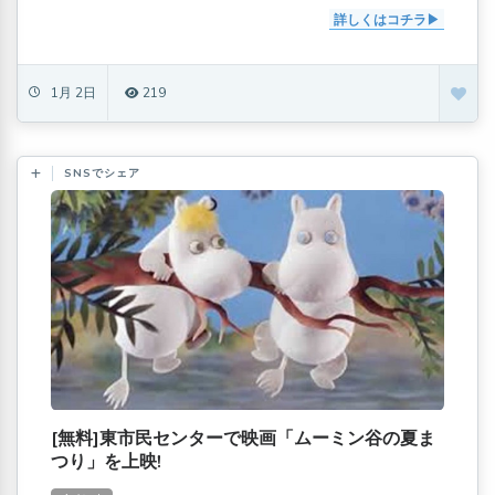
詳しくはコチラ
1月 2日
219
SNSでシェア
[無料]東市民センターで映画「ムーミン谷の夏ま
つり」を上映!