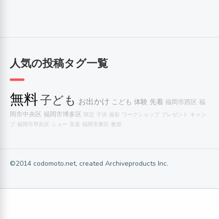
人気の投稿タグ一覧
無料
子ども
お出かけ
こども
体験
先着
福岡市西区
福
岡市中央区
福岡市博多区
限定
子供
撮影
ワークショップ
プレゼント
キャン
プ
福岡市早良区
ショー
音楽
福岡市東区
教室
©2014 codomoto.net, created Archiveproducts Inc.