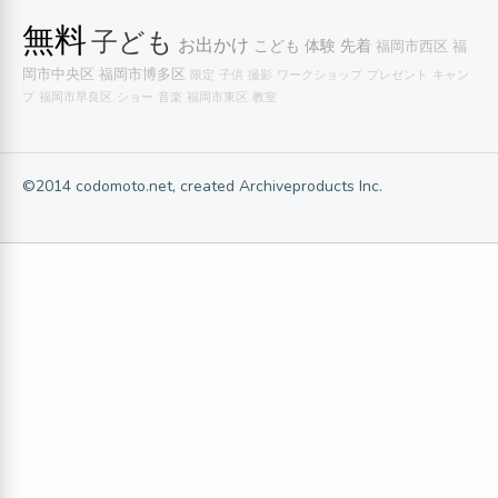
無料
子ども
お出かけ
こども
体験
先着
福岡市西区
福
岡市中央区
福岡市博多区
限定
子供
撮影
ワークショップ
プレゼント
キャン
プ
福岡市早良区
ショー
音楽
福岡市東区
教室
©2014 codomoto.net, created Archiveproducts Inc.