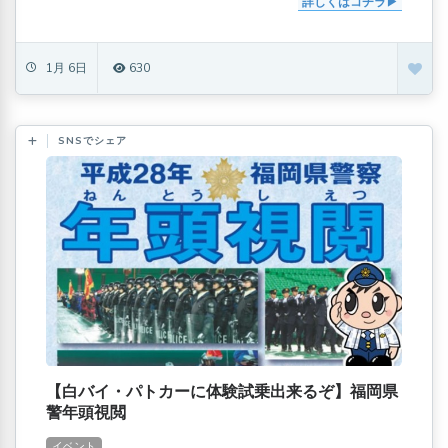
詳しくはコチラ
1月 6日
630
SNSでシェア
【白バイ・パトカーに体験試乗出来るぞ】福岡県
警年頭視閲
イベント