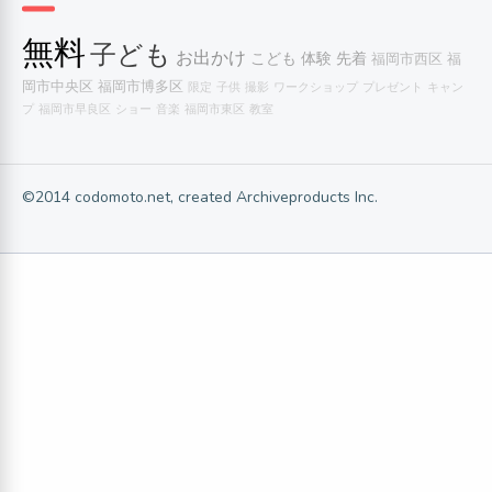
無料
子ども
お出かけ
こども
体験
先着
福岡市西区
福
岡市中央区
福岡市博多区
限定
子供
撮影
ワークショップ
プレゼント
キャン
プ
福岡市早良区
ショー
音楽
福岡市東区
教室
©2014 codomoto.net, created Archiveproducts Inc.