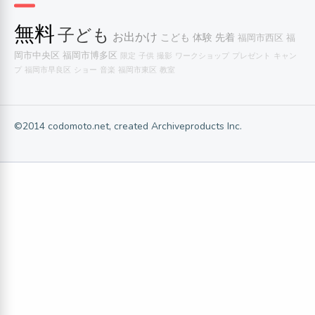
無料
子ども
お出かけ
こども
体験
先着
福岡市西区
福
岡市中央区
福岡市博多区
限定
子供
撮影
ワークショップ
プレゼント
キャン
プ
福岡市早良区
ショー
音楽
福岡市東区
教室
©2014 codomoto.net, created Archiveproducts Inc.