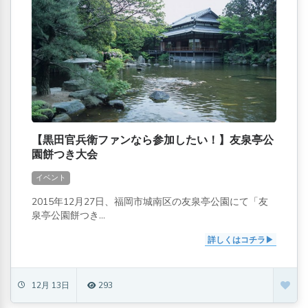
【黒田官兵衛ファンなら参加したい！】友泉亭公
園餅つき大会
イベント
2015年12月27日、福岡市城南区の友泉亭公園にて「友
泉亭公園餅つき...
詳しくはコチラ
12月 13日
293