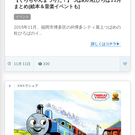
【くろちゃんまつりだ！】つばめの杜ひろば11月
まとめ[絵本＆音楽イベントも]
イベント
2015年11月、福岡市博多区のJR博多シティ屋上つばめの
杜ひろばのイ...
詳しくはコチラ
11月 11日
330
SNSでシェア