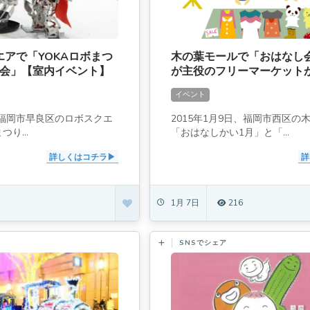
エアで「YOKAロボまつ
木の葉モールで「おはなし
大会」【室内イベント】
が主役のフリーマーケット
イベント
日、福岡市早良区のロボスクエ
2015年1月9日、福岡市西区の
り...
「おはなしかい1月」と「...
詳しくはコチラ
詳
1月 7日
216
SNSでシェア