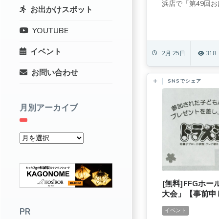
浜店で「第49回おは
お出かけスポット
YOUTUBE
イベント
2月 25日
318
お問い合わせ
SNSでシェア
月別アーカイブ
[無料]FFGホ
大会」【事前申し
PR
イベント