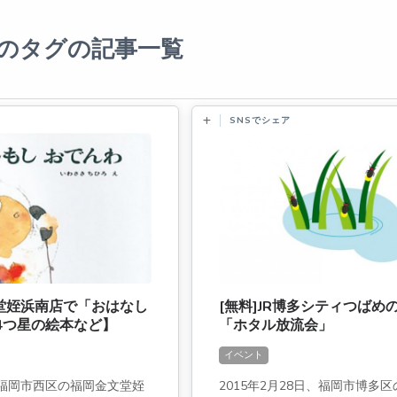
のタグの記事一覧
SNSでシェア
文堂姪浜南店で「おはなし
[無料]JR博多シティつばめ
n4つ星の絵本など】
「ホタル放流会」
イベント
日、福岡市西区の福岡金文堂姪
2015年2月28日、福岡市博多区