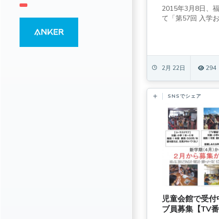
2015年3月8日
て「第57回 入学おめ
2月 22日
294
SNSでシェア
児童会館で受付
ブ員募集【TV