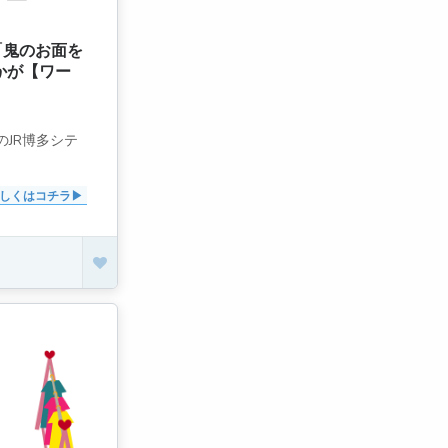
「鬼のお面を
かが【ワー
のJR博多シテ
しくはコチラ