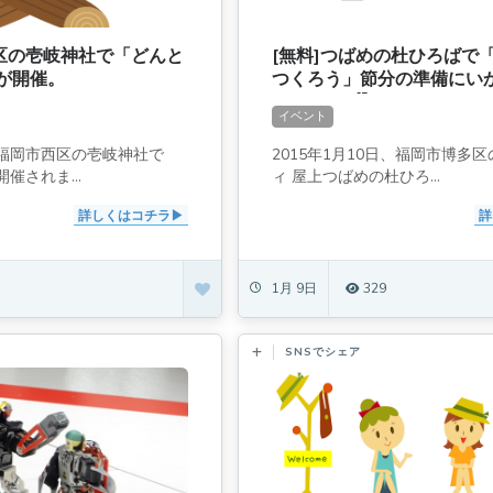
西区の壱岐神社で「どんと
[無料]つばめの杜ひろばで
が開催。
つくろう」節分の準備にい
クショップ】
イベント
日、福岡市西区の壱岐神社で
2015年1月10日、福岡市博多区
催されま...
ィ 屋上つばめの杜ひろ...
詳しくはコチラ
詳
1月 9日
329
SNSでシェア