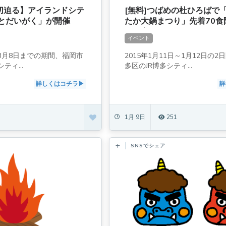
締切迫る】アイランドシテ
[無料]つばめの杜ひろばで
とだいがく」が開催
たか大鍋まつり」先着70食
まい有
イベント
日～3月8日までの期間、福岡市
2015年1月11日～1月12日の
ィ...
多区のJR博多シティ...
詳しくはコチラ
詳
1月 9日
251
SNSでシェア