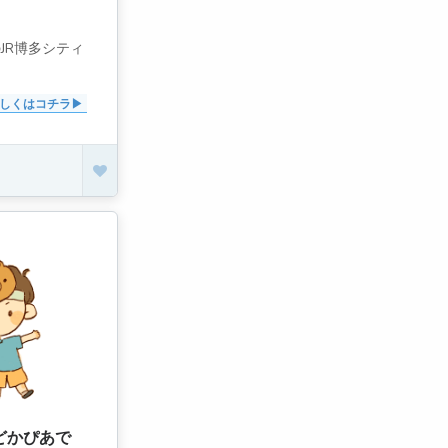
のJR博多シティ
しくはコチラ
どかぴあで