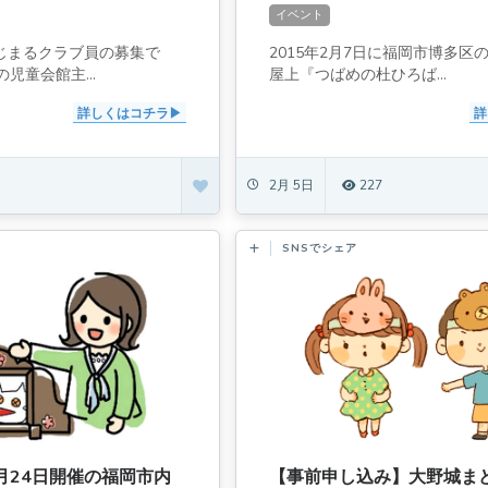
プ】
イベント
はじまるクラブ員の募集で
2015年2月7日に福岡市博多区
児童会館主...
屋上『つばめの杜ひろば...
詳しくはコチラ
詳
2月 5日
227
SNSでシェア
年1月24日開催の福岡市内
【事前申し込み】大野城ま