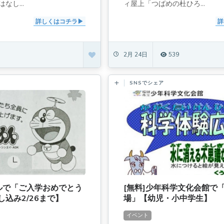
なし...
ィ屋上「つばめの杜ひろ...
詳しくはコチラ
詳
2月 24日
539
SNSでシェア
ールで「ご入学おめでとう
[無料]少年科学文化会館で
込み2/26まで】
場」【幼児・小中学生】
イベント