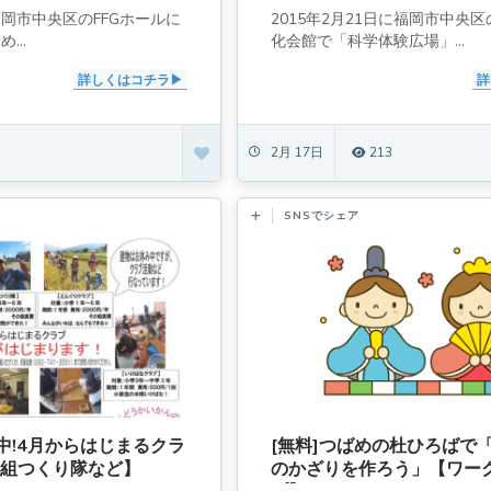
、福岡市中央区のFFGホールに
2015年2月21日に福岡市中央
...
化会館で「科学体験広場」...
詳しくはコチラ
詳
2月 17日
213
SNSでシェア
中!4月からはじまるクラ
[無料]つばめの杜ひろばで
番組つくり隊など】
のかざりを作ろう」【ワー